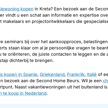
tiewoning kopen
in Kreta? Een bezoek aan de Secon
er vindt u een schat aan informatie en expertise over
 makelaars en projectontwikkelaars die gespecialise
e seminars bij over het aankoopproces, belastingen
rts staan klaar om al je persoonlijke vragen te bea
 te oriënteren, de juiste contacten te leggen en d
tap dichterbij te brengen.
is kopen in Spanje
,
Griekenland
,
Frankrijk
,
Italië
of ee
en bezoek aan de Second Home Beurs. Wil je een
ch
rtpunt. Naast vakantiewoningen uit het buitenland i
 te koop in Nederland
.