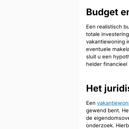
Budget e
Een realistisch 
totale investeri
vakantiewoning in
eventuele makela
sluit u een hypot
helder financieel
Het jurid
Een
vakantiewon
gewend bent. Het
de eigendomsoverd
onderzoek. Hierb