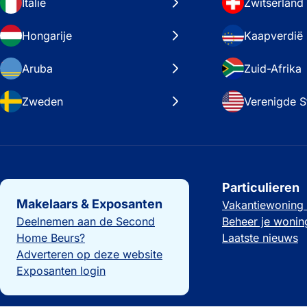
Italië
Zwitserland
Hongarije
Kaapverdië
Aruba
Zuid-Afrika
Zweden
Verenigde S
Belangrijke links
Particulieren
Makelaars & Exposanten
Vakantiewoning
Deelnemen aan de Second
Beheer je wonin
Home Beurs?
Laatste nieuws
Adverteren op deze website
Exposanten login