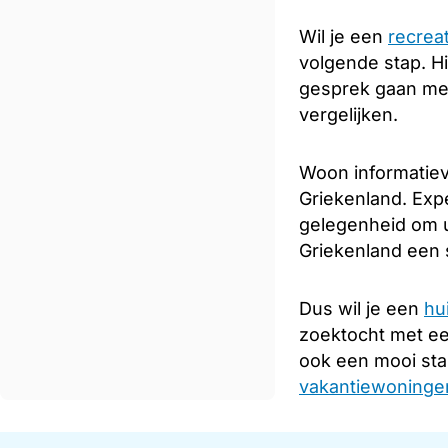
Wil je een
recrea
volgende stap. Hi
gesprek gaan met
vergelijken.
Woon informatiev
Griekenland. Expe
gelegenheid om u
Griekenland een s
Dus wil je een
hu
zoektocht met e
ook een mooi sta
vakantiewoningen