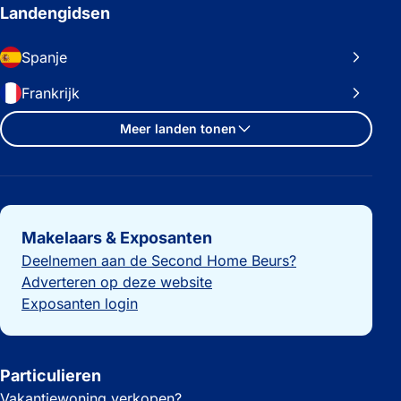
Landengidsen
Spanje
Frankrijk
Meer landen tonen
Belangrijke links
Makelaars & Exposanten
Deelnemen aan de Second Home Beurs?
Adverteren op deze website
Exposanten login
Particulieren
Vakantiewoning verkopen?