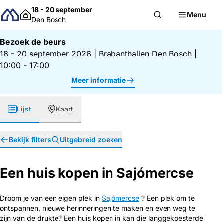
Direct naar inhoud
18 - 20 september
Menu
Den Bosch
Bezoek de beurs
18 - 20 september 2026
|
Brabanthallen Den Bosch
|
10:00 - 17:00
Meer informatie
Lijst
Kaart
Bekijk filters
Uitgebreid zoeken
Een huis kopen in Sajómercse
Droom je van een eigen plek in
Sajómercse
? Een plek om te
ontspannen, nieuwe herinneringen te maken en even weg te
zijn van de drukte? Een huis kopen in kan die langgekoesterde