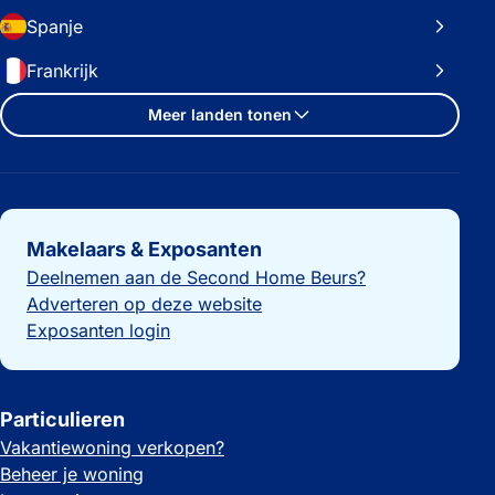
Spanje
Frankrijk
Meer landen tonen
Belangrijke links
Makelaars & Exposanten
Deelnemen aan de Second Home Beurs?
Adverteren op deze website
Exposanten login
Particulieren
Vakantiewoning verkopen?
Beheer je woning