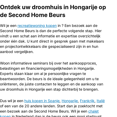
Ontdek uw droomhuis in Hongarije op
de Second Home Beurs
Wil je een
recreatiewoning kopen
in ? Een bezoek aan de
Second Home Beurs is dan de perfecte volgende stap. Hier
vindt u een schat aan informatie en expertise overzichtelijk
onder één dak. U kunt direct in gesprek gaan met makelaars
en projectontwikkelaars die gespecialiseerd zijn in en hun
aanbod vergelijken.
Woon informatieve seminars bij over het aankoopproces,
belastingen en financieringsmogelijkheden in Hongarije.
Experts staan klaar om al je persoonlijke vragen te
beantwoorden. De beurs is de ideale gelegenheid om u te
oriënteren, de juiste contacten te leggen en de aankoop van
uw droomhuis in Hongarije een stap dichterbij te brengen.
Dus wil je een
huis kopen in Spanje
,
Hongarije
,
Frankrijk
,
Italië
of een van de 20 andere landen. Start dan je zoektocht met
een bezoek aan de Second Home Beurs. Wil je een
chalet
kopen
in Nederland dan is de beurs ook een mooi startpunt.