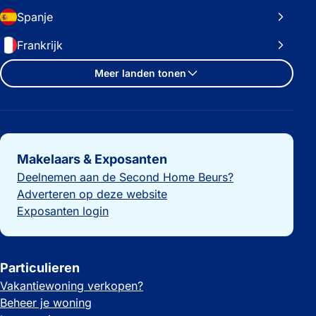
Spanje
Frankrijk
Meer landen tonen
Belangrijke links
Makelaars & Exposanten
Deelnemen aan de Second Home Beurs?
Adverteren op deze website
Exposanten login
Particulieren
Vakantiewoning verkopen?
Beheer je woning