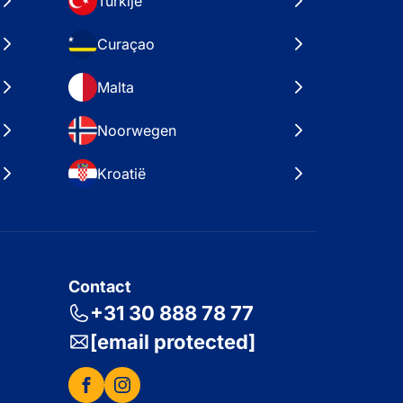
Turkije
Curaçao
Malta
Noorwegen
Kroatië
Contact
+31 30 888 78 77
[email protected]