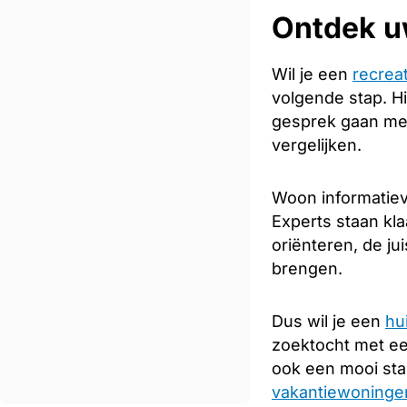
Ontdek u
Wil je een
recrea
volgende stap. Hi
gesprek gaan met
vergelijken.
Woon informatieve
Experts staan kla
oriënteren, de ju
brengen.
Dus wil je een
hu
zoektocht met e
ook een mooi sta
vakantiewoningen