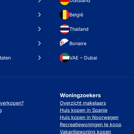
Duitsland
België
Thailand
Bonaire
taten
VAE – Dubai
Woningzoekers
 verkopen?
Overzicht makelaars
g
Huis kopen in Spanje
Huis kopen in Noorwegen
Recreatiewoningen te koop
Vakantiewoning kopen