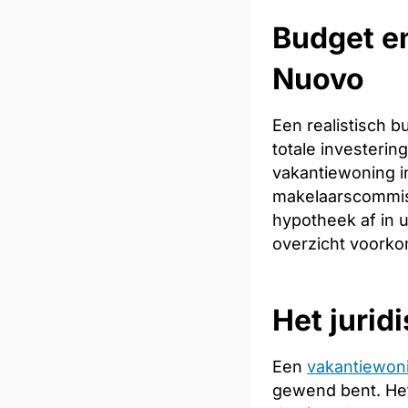
Budget en
Nuovo
Een realistisch 
totale investeri
vakantiewoning in
makelaarscommiss
hypotheek af in u
overzicht voorkom
Het jurid
Een
vakantiewon
gewend bent. Het