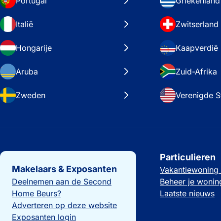
Portugal
Griekenland
Italië
Zwitserland
Hongarije
Kaapverdië
Aruba
Zuid-Afrika
Zweden
Verenigde S
Belangrijke links
Particulieren
Makelaars & Exposanten
Vakantiewoning
Deelnemen aan de Second
Beheer je wonin
Home Beurs?
Laatste nieuws
Adverteren op deze website
Exposanten login