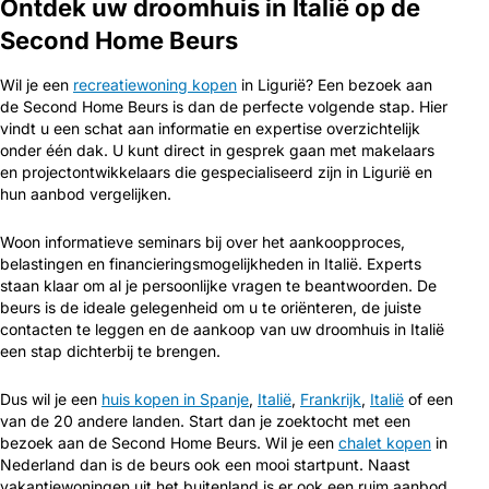
Ontdek uw droomhuis in Italië op de
Second Home Beurs
Wil je een
recreatiewoning kopen
in Ligurië? Een bezoek aan
de Second Home Beurs is dan de perfecte volgende stap. Hier
vindt u een schat aan informatie en expertise overzichtelijk
onder één dak. U kunt direct in gesprek gaan met makelaars
en projectontwikkelaars die gespecialiseerd zijn in Ligurië en
hun aanbod vergelijken.
Woon informatieve seminars bij over het aankoopproces,
belastingen en financieringsmogelijkheden in Italië. Experts
staan klaar om al je persoonlijke vragen te beantwoorden. De
beurs is de ideale gelegenheid om u te oriënteren, de juiste
contacten te leggen en de aankoop van uw droomhuis in Italië
een stap dichterbij te brengen.
Dus wil je een
huis kopen in Spanje
,
Italië
,
Frankrijk
,
Italië
of een
van de 20 andere landen. Start dan je zoektocht met een
bezoek aan de Second Home Beurs. Wil je een
chalet kopen
in
Nederland dan is de beurs ook een mooi startpunt. Naast
vakantiewoningen uit het buitenland is er ook een ruim aanbod