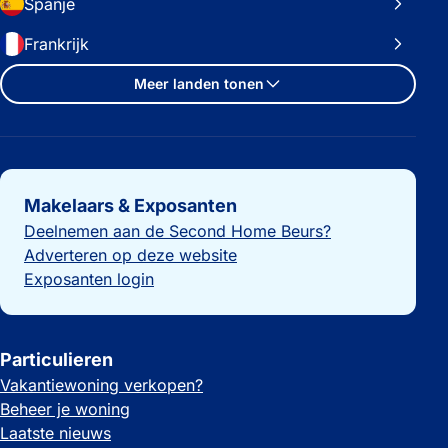
Spanje
Frankrijk
Meer landen tonen
Belangrijke links
Makelaars & Exposanten
Deelnemen aan de Second Home Beurs?
Adverteren op deze website
Exposanten login
Particulieren
Vakantiewoning verkopen?
Beheer je woning
Laatste nieuws