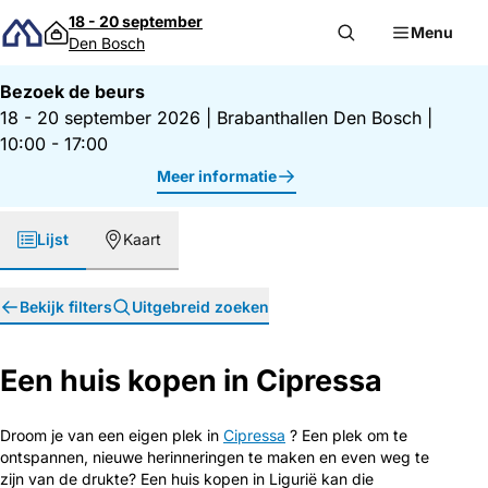
Direct naar inhoud
18 - 20 september
Menu
Den Bosch
Bezoek de beurs
18 - 20 september 2026
|
Brabanthallen Den Bosch
|
10:00 - 17:00
Meer informatie
Lijst
Kaart
Bekijk filters
Uitgebreid zoeken
Een huis kopen in Cipressa
Droom je van een eigen plek in
Cipressa
? Een plek om te
ontspannen, nieuwe herinneringen te maken en even weg te
zijn van de drukte? Een huis kopen in Ligurië kan die