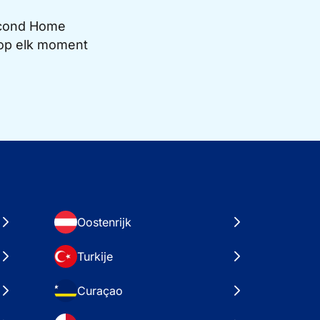
Second Home
e op elk moment
Oostenrijk
Turkije
Curaçao