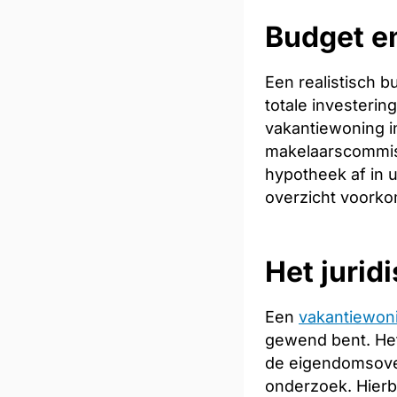
Budget en
Een realistisch 
totale investeri
vakantiewoning in
makelaarscommiss
hypotheek af in u
overzicht voorkom
Het jurid
Een
vakantiewon
gewend bent. Het
de eigendomsoverd
onderzoek. Hierb