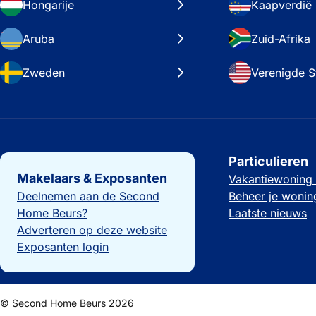
Hongarije
Kaapverdië
Aruba
Zuid-Afrika
Zweden
Verenigde S
Belangrijke links
Particulieren
Makelaars & Exposanten
Vakantiewoning
Deelnemen aan de Second
Beheer je wonin
Home Beurs?
Laatste nieuws
Adverteren op deze website
Exposanten login
© Second Home Beurs 2026