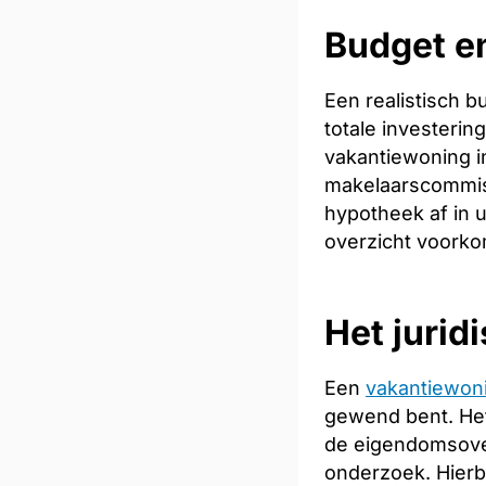
Budget en
Een realistisch 
totale investeri
vakantiewoning in
makelaarscommiss
hypotheek af in u
overzicht voorkom
Het jurid
Een
vakantiewon
gewend bent. Het
de eigendomsoverd
onderzoek. Hierb