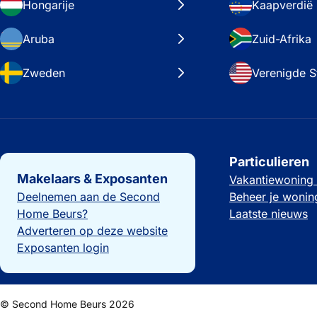
Hongarije
Kaapverdië
Aruba
Zuid-Afrika
Zweden
Verenigde S
Belangrijke links
Particulieren
Makelaars & Exposanten
Vakantiewoning
Deelnemen aan de Second
Beheer je wonin
Home Beurs?
Laatste nieuws
Adverteren op deze website
Exposanten login
© Second Home Beurs 2026