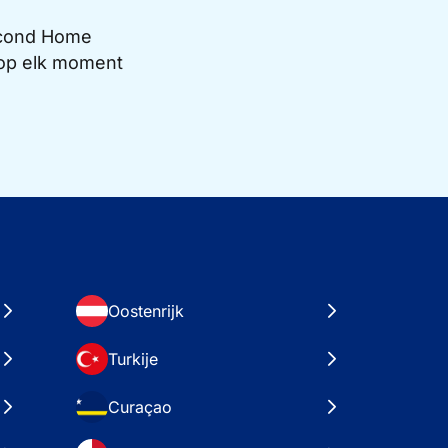
Second Home
e op elk moment
Oostenrijk
Turkije
Curaçao