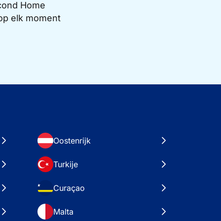
Second Home
e op elk moment
Oostenrijk
Turkije
Curaçao
Malta