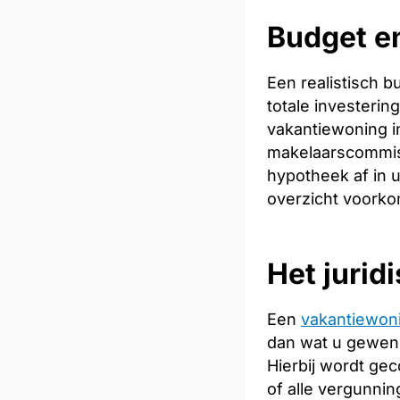
Budget en
Een realistisch 
totale investeri
vakantiewoning in
makelaarscommiss
hypotheek af in u
overzicht voorkom
Het jurid
Een
vakantiewon
dan wat u gewend 
Hierbij wordt ge
of alle vergunnin