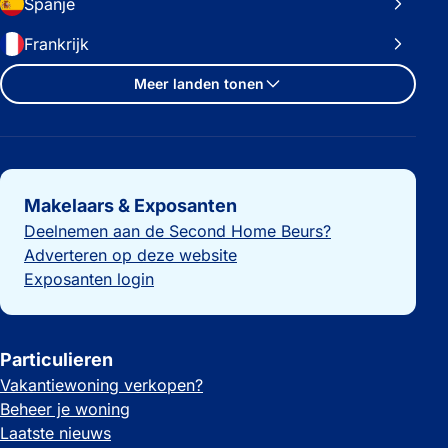
Spanje
Frankrijk
Meer landen tonen
Belangrijke links
Makelaars & Exposanten
Deelnemen aan de Second Home Beurs?
Adverteren op deze website
Exposanten login
Particulieren
Vakantiewoning verkopen?
Beheer je woning
Laatste nieuws