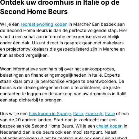
Ontdek uw droomhuis in Italië op de
Second Home Beurs
Wil je een
recreatiewoning kopen
in Marche? Een bezoek aan
de Second Home Beurs is dan de perfecte volgende stap. Hier
vindt u een schat aan informatie en expertise overzichtelijk
onder één dak. U kunt direct in gesprek gaan met makelaars
en projectontwikkelaars die gespecialiseerd zijn in Marche en
hun aanbod vergelijken.
Woon informatieve seminars bij over het aankoopproces,
belastingen en financieringsmogelijkheden in Italië. Experts
staan klaar om al je persoonlijke vragen te beantwoorden. De
beurs is de ideale gelegenheid om u te oriënteren, de juiste
contacten te leggen en de aankoop van uw droomhuis in Italië
een stap dichterbij te brengen.
Dus wil je een
huis kopen in Spanje
,
Italië
,
Frankrijk
,
Italië
of een
van de 20 andere landen. Start dan je zoektocht met een
bezoek aan de Second Home Beurs. Wil je een
chalet kopen
in
Nederland dan is de beurs ook een mooi startpunt. Naast
vakantiewoningen uit het buitenland is er ook een ruim aanbod