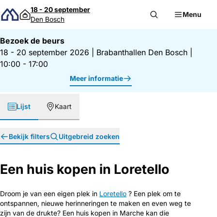
Direct naar inhoud
18 - 20 september
Menu
Den Bosch
Bezoek de beurs
18 - 20 september 2026
|
Brabanthallen Den Bosch
|
10:00 - 17:00
Meer informatie
Lijst
Kaart
Bekijk filters
Uitgebreid zoeken
Een huis kopen in Loretello
Droom je van een eigen plek in
Loretello
? Een plek om te
ontspannen, nieuwe herinneringen te maken en even weg te
zijn van de drukte? Een huis kopen in Marche kan die