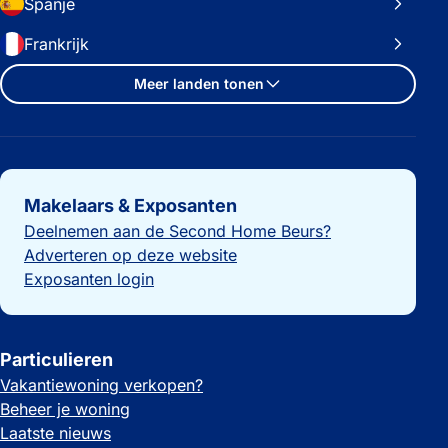
Spanje
Frankrijk
Meer landen tonen
Belangrijke links
Makelaars & Exposanten
Deelnemen aan de Second Home Beurs?
Adverteren op deze website
Exposanten login
Particulieren
Vakantiewoning verkopen?
Beheer je woning
Laatste nieuws