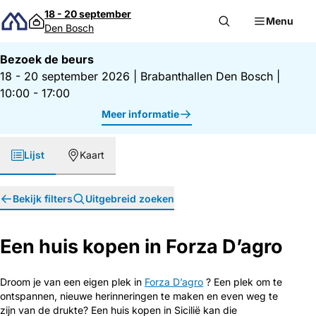
Direct naar inhoud
18 - 20 september
Menu
Den Bosch
Bezoek de beurs
18 - 20 september 2026
|
Brabanthallen Den Bosch
|
10:00 - 17:00
Meer informatie
Lijst
Kaart
Bekijk filters
Uitgebreid zoeken
Een huis kopen in Forza D’agro
Droom je van een eigen plek in
Forza D’agro
? Een plek om te
ontspannen, nieuwe herinneringen te maken en even weg te
zijn van de drukte? Een huis kopen in Sicilië kan die