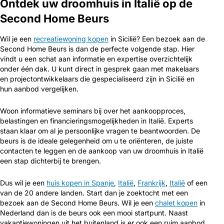
Ontdek uw droomhuis in Italië op de
Second Home Beurs
Wil je een
recreatiewoning kopen
in Sicilië? Een bezoek aan de
Second Home Beurs is dan de perfecte volgende stap. Hier
vindt u een schat aan informatie en expertise overzichtelijk
onder één dak. U kunt direct in gesprek gaan met makelaars
en projectontwikkelaars die gespecialiseerd zijn in Sicilië en
hun aanbod vergelijken.
Woon informatieve seminars bij over het aankoopproces,
belastingen en financieringsmogelijkheden in Italië. Experts
staan klaar om al je persoonlijke vragen te beantwoorden. De
beurs is de ideale gelegenheid om u te oriënteren, de juiste
contacten te leggen en de aankoop van uw droomhuis in Italië
een stap dichterbij te brengen.
Dus wil je een
huis kopen in Spanje
,
Italië
,
Frankrijk
,
Italië
of een
van de 20 andere landen. Start dan je zoektocht met een
bezoek aan de Second Home Beurs. Wil je een
chalet kopen
in
Nederland dan is de beurs ook een mooi startpunt. Naast
vakantiewoningen uit het buitenland is er ook een ruim aanbod