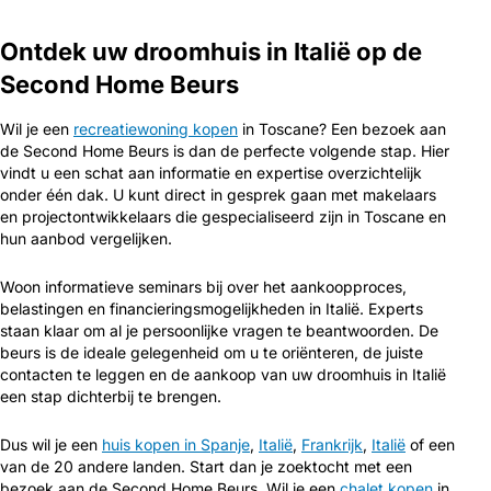
Ontdek uw droomhuis in Italië op de
Second Home Beurs
Wil je een
recreatiewoning kopen
in Toscane? Een bezoek aan
de Second Home Beurs is dan de perfecte volgende stap. Hier
vindt u een schat aan informatie en expertise overzichtelijk
onder één dak. U kunt direct in gesprek gaan met makelaars
en projectontwikkelaars die gespecialiseerd zijn in Toscane en
hun aanbod vergelijken.
Woon informatieve seminars bij over het aankoopproces,
belastingen en financieringsmogelijkheden in Italië. Experts
staan klaar om al je persoonlijke vragen te beantwoorden. De
beurs is de ideale gelegenheid om u te oriënteren, de juiste
contacten te leggen en de aankoop van uw droomhuis in Italië
een stap dichterbij te brengen.
Dus wil je een
huis kopen in Spanje
,
Italië
,
Frankrijk
,
Italië
of een
van de 20 andere landen. Start dan je zoektocht met een
bezoek aan de Second Home Beurs. Wil je een
chalet kopen
in