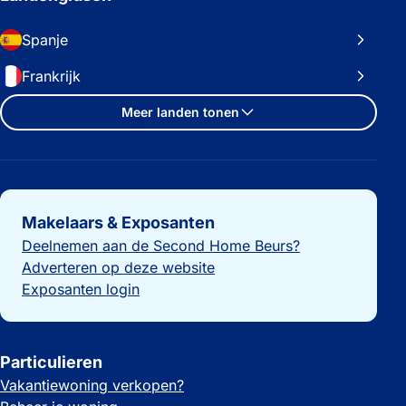
Spanje
Frankrijk
Meer landen tonen
Belangrijke links
Makelaars & Exposanten
Deelnemen aan de Second Home Beurs?
Adverteren op deze website
Exposanten login
Particulieren
Vakantiewoning verkopen?