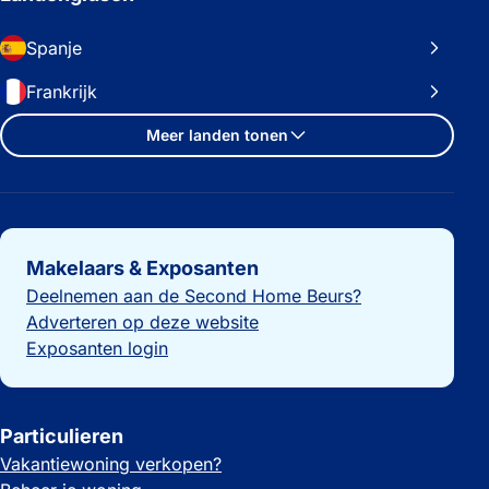
Spanje
Frankrijk
Meer landen tonen
Belangrijke links
Makelaars & Exposanten
Deelnemen aan de Second Home Beurs?
Adverteren op deze website
Exposanten login
Particulieren
Vakantiewoning verkopen?