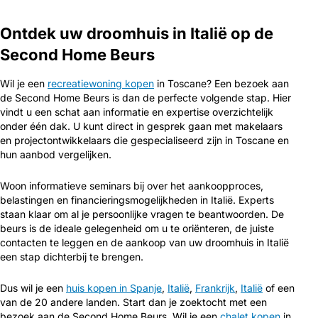
Ontdek uw droomhuis in Italië op de
Second Home Beurs
Wil je een
recreatiewoning kopen
in Toscane? Een bezoek aan
de Second Home Beurs is dan de perfecte volgende stap. Hier
vindt u een schat aan informatie en expertise overzichtelijk
onder één dak. U kunt direct in gesprek gaan met makelaars
en projectontwikkelaars die gespecialiseerd zijn in Toscane en
hun aanbod vergelijken.
Woon informatieve seminars bij over het aankoopproces,
belastingen en financieringsmogelijkheden in Italië. Experts
staan klaar om al je persoonlijke vragen te beantwoorden. De
beurs is de ideale gelegenheid om u te oriënteren, de juiste
contacten te leggen en de aankoop van uw droomhuis in Italië
een stap dichterbij te brengen.
Dus wil je een
huis kopen in Spanje
,
Italië
,
Frankrijk
,
Italië
of een
van de 20 andere landen. Start dan je zoektocht met een
bezoek aan de Second Home Beurs. Wil je een
chalet kopen
in