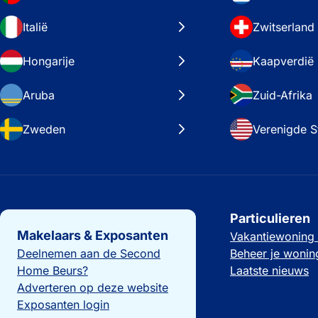
Italië
Zwitserland
Hongarije
Kaapverdië
Aruba
Zuid-Afrika
Zweden
Verenigde S
Belangrijke links
Particulieren
Makelaars & Exposanten
Vakantiewoning
Deelnemen aan de Second
Beheer je wonin
Home Beurs?
Laatste nieuws
Adverteren op deze website
Exposanten login