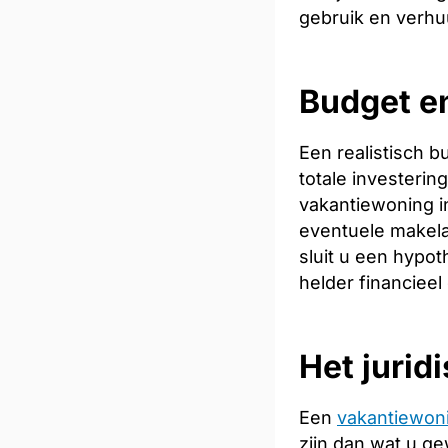
gebruik en verhu
Budget en
Een realistisch 
totale investeri
vakantiewoning in
eventuele makela
sluit u een hypot
helder financieel
Het jurid
Een
vakantiewon
zijn dan wat u ge