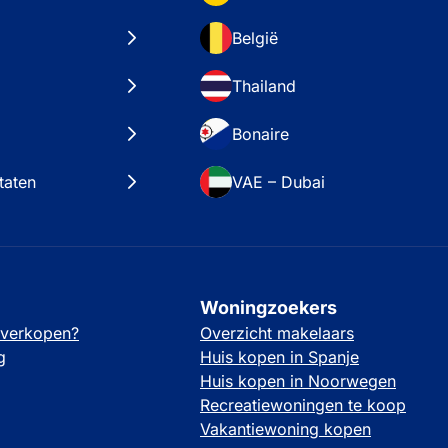
België
Thailand
Bonaire
taten
VAE – Dubai
Woningzoekers
 verkopen?
Overzicht makelaars
g
Huis kopen in Spanje
Huis kopen in Noorwegen
Recreatiewoningen te koop
Vakantiewoning kopen