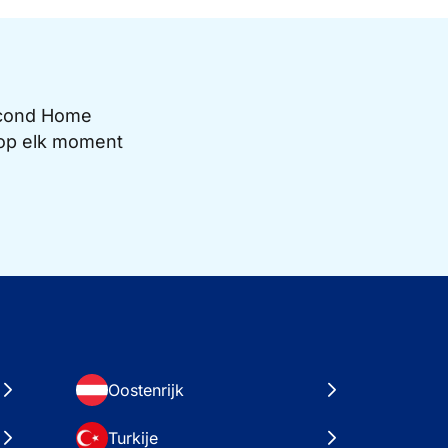
Second Home
e op elk moment
Oostenrijk
Turkije