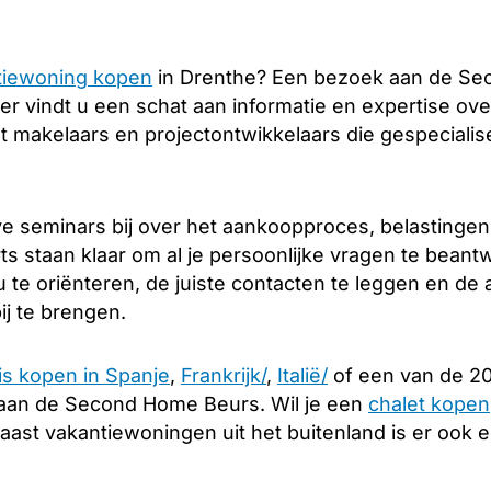
tiewoning kopen
in Drenthe? Een bezoek aan de Sec
er vindt u een schat aan informatie en expertise over
 makelaars en projectontwikkelaars die gespecialis
e seminars bij over het aankoopproces, belastingen
s staan klaar om al je persoonlijke vragen te beant
 te oriënteren, de juiste contacten te leggen en d
ij te brengen.
is kopen in Spanje
,
Frankrijk/
,
Italië/
of een van de 20
aan de Second Home Beurs. Wil je een
chalet kopen
Naast vakantiewoningen uit het buitenland is er ook