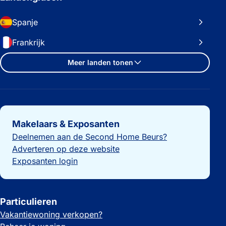
Spanje
Frankrijk
Meer landen tonen
Belangrijke links
Makelaars & Exposanten
Deelnemen aan de Second Home Beurs?
Adverteren op deze website
Exposanten login
Particulieren
Vakantiewoning verkopen?