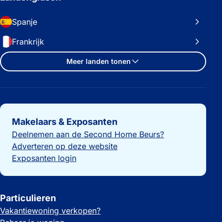
Spanje
Frankrijk
Meer landen tonen
Belangrijke links
Makelaars & Exposanten
Deelnemen aan de Second Home Beurs?
Adverteren op deze website
Exposanten login
Particulieren
Vakantiewoning verkopen?