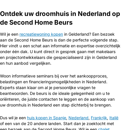
Ontdek uw droomhuis in Nederland op
de Second Home Beurs
Wil je een
recreatiewoning kopen
in Gelderland? Een bezoek
aan de Second Home Beurs is dan de perfecte volgende stap.
Hier vindt u een schat aan informatie en expertise overzichtelijk
onder één dak. U kunt direct in gesprek gaan met makelaars
en projectontwikkelaars die gespecialiseerd zijn in Gelderland
en hun aanbod vergelijken.
Woon informatieve seminars bij over het aankoopproces,
belastingen en financieringsmogelijkheden in Nederland.
Experts staan klaar om al je persoonlijke vragen te
beantwoorden. De beurs is de ideale gelegenheid om u te
oriënteren, de juiste contacten te leggen en de aankoop van
uw droomhuis in Nederland een stap dichterbij te brengen.
Dus wil je een
huis kopen in Spanje
,
Nederland
,
Frankrijk
,
Italië
of een van de 20 andere landen. Start dan je zoektocht met
een bezoek aan de Second Home Beurs. Wil je een
chalet