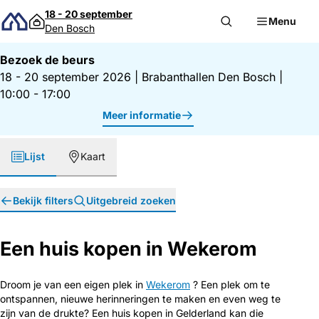
Direct naar inhoud
18 - 20 september
Menu
Den Bosch
Bezoek de beurs
18 - 20 september 2026
|
Brabanthallen Den Bosch
|
10:00 - 17:00
Meer informatie
Lijst
Kaart
Bekijk filters
Uitgebreid zoeken
Een huis kopen in Wekerom
Droom je van een eigen plek in
Wekerom
? Een plek om te
ontspannen, nieuwe herinneringen te maken en even weg te
zijn van de drukte? Een huis kopen in Gelderland kan die