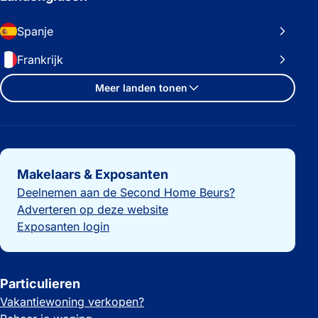
Spanje
Frankrijk
Meer landen tonen
Belangrijke links
Makelaars & Exposanten
Deelnemen aan de Second Home Beurs?
Adverteren op deze website
Exposanten login
Particulieren
Vakantiewoning verkopen?