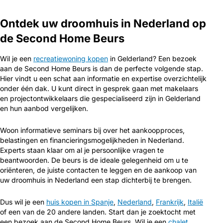
Ontdek uw droomhuis in Nederland op
de Second Home Beurs
Wil je een
recreatiewoning kopen
in Gelderland? Een bezoek
aan de Second Home Beurs is dan de perfecte volgende stap.
Hier vindt u een schat aan informatie en expertise overzichtelijk
onder één dak. U kunt direct in gesprek gaan met makelaars
en projectontwikkelaars die gespecialiseerd zijn in Gelderland
en hun aanbod vergelijken.
Woon informatieve seminars bij over het aankoopproces,
belastingen en financieringsmogelijkheden in Nederland.
Experts staan klaar om al je persoonlijke vragen te
beantwoorden. De beurs is de ideale gelegenheid om u te
oriënteren, de juiste contacten te leggen en de aankoop van
uw droomhuis in Nederland een stap dichterbij te brengen.
Dus wil je een
huis kopen in Spanje
,
Nederland
,
Frankrijk
,
Italië
of een van de 20 andere landen. Start dan je zoektocht met
een bezoek aan de Second Home Beurs. Wil je een
chalet