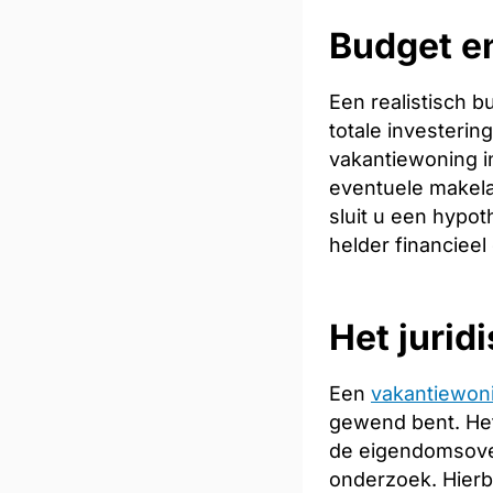
Budget e
Een realistisch 
totale investeri
vakantiewoning in
eventuele makela
sluit u een hypot
helder financieel
Het jurid
Een
vakantiewon
gewend bent. Het
de eigendomsoverd
onderzoek. Hierb