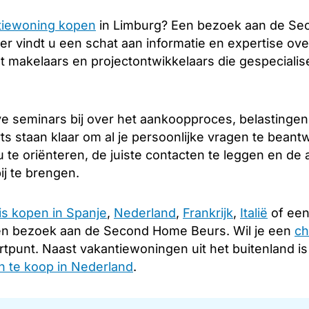
tiewoning kopen
in Limburg? Een bezoek aan de Sec
er vindt u een schat aan informatie en expertise over
 makelaars en projectontwikkelaars die gespecialis
e seminars bij over het aankoopproces, belastingen
s staan klaar om al je persoonlijke vragen te beant
 te oriënteren, de juiste contacten te leggen en d
ij te brengen.
is kopen in Spanje
,
Nederland
,
Frankrijk
,
Italië
of een
en bezoek aan de Second Home Beurs. Wil je een
ch
rtpunt. Naast vakantiewoningen uit het buitenland i
 te koop in Nederland
.