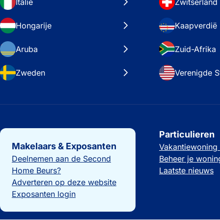
Italië
Zwitserland
Hongarije
Kaapverdië
Aruba
Zuid-Afrika
Zweden
Verenigde S
Belangrijke links
Particulieren
Makelaars & Exposanten
Vakantiewoning
Deelnemen aan de Second
Beheer je wonin
Home Beurs?
Laatste nieuws
Adverteren op deze website
Exposanten login