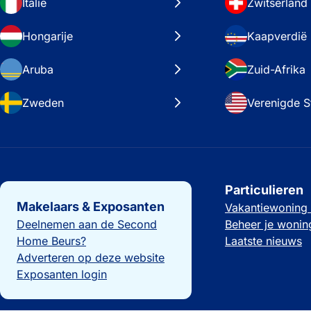
Italië
Zwitserland
Hongarije
Kaapverdië
Aruba
Zuid-Afrika
Zweden
Verenigde S
Belangrijke links
Particulieren
Makelaars & Exposanten
Vakantiewoning
Deelnemen aan de Second
Beheer je wonin
Home Beurs?
Laatste nieuws
Adverteren op deze website
Exposanten login