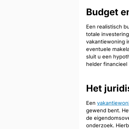
Budget en
Een realistisch 
totale investeri
vakantiewoning in
eventuele makela
sluit u een hypot
helder financieel
Het jurid
Een
vakantiewon
gewend bent. Het
de eigendomsoverd
onderzoek. Hierb