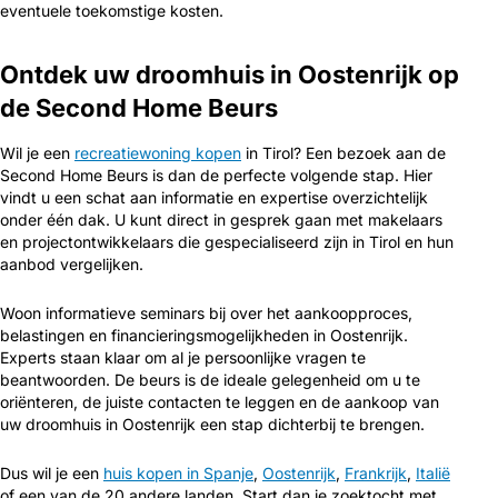
eventuele toekomstige kosten.
Ontdek uw droomhuis in Oostenrijk op
de Second Home Beurs
Wil je een
recreatiewoning kopen
in Tirol? Een bezoek aan de
Second Home Beurs is dan de perfecte volgende stap. Hier
vindt u een schat aan informatie en expertise overzichtelijk
onder één dak. U kunt direct in gesprek gaan met makelaars
en projectontwikkelaars die gespecialiseerd zijn in Tirol en hun
aanbod vergelijken.
Woon informatieve seminars bij over het aankoopproces,
belastingen en financieringsmogelijkheden in Oostenrijk.
Experts staan klaar om al je persoonlijke vragen te
beantwoorden. De beurs is de ideale gelegenheid om u te
oriënteren, de juiste contacten te leggen en de aankoop van
uw droomhuis in Oostenrijk een stap dichterbij te brengen.
Dus wil je een
huis kopen in Spanje
,
Oostenrijk
,
Frankrijk
,
Italië
of een van de 20 andere landen. Start dan je zoektocht met