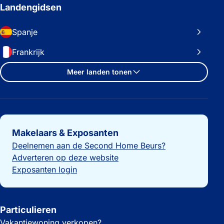
Landengidsen
Spanje
Frankrijk
Meer landen tonen
Belangrijke links
Makelaars & Exposanten
Deelnemen aan de Second Home Beurs?
Adverteren op deze website
Exposanten login
Particulieren
Vakantiewoning verkopen?