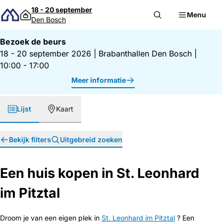
Direct naar inhoud
18 - 20 september
Menu
Den Bosch
Bezoek de beurs
18 - 20 september 2026
|
Brabanthallen Den Bosch
|
10:00 - 17:00
Meer informatie
Lijst
Kaart
Bekijk filters
Uitgebreid zoeken
Een huis kopen in St. Leonhard
im Pitztal
Droom je van een eigen plek in
St. Leonhard im Pitztal
? Een