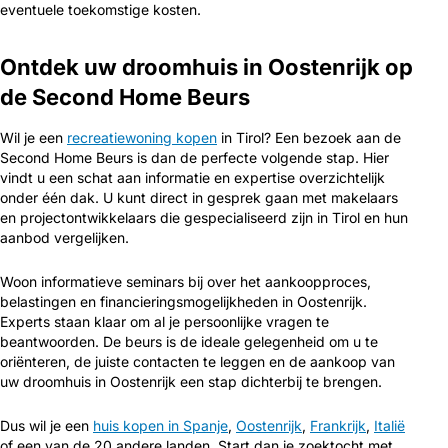
eventuele toekomstige kosten.
Ontdek uw droomhuis in Oostenrijk op
de Second Home Beurs
Wil je een
recreatiewoning kopen
in Tirol? Een bezoek aan de
Second Home Beurs is dan de perfecte volgende stap. Hier
vindt u een schat aan informatie en expertise overzichtelijk
onder één dak. U kunt direct in gesprek gaan met makelaars
en projectontwikkelaars die gespecialiseerd zijn in Tirol en hun
aanbod vergelijken.
Woon informatieve seminars bij over het aankoopproces,
belastingen en financieringsmogelijkheden in Oostenrijk.
Experts staan klaar om al je persoonlijke vragen te
beantwoorden. De beurs is de ideale gelegenheid om u te
oriënteren, de juiste contacten te leggen en de aankoop van
uw droomhuis in Oostenrijk een stap dichterbij te brengen.
Dus wil je een
huis kopen in Spanje
,
Oostenrijk
,
Frankrijk
,
Italië
of een van de 20 andere landen. Start dan je zoektocht met