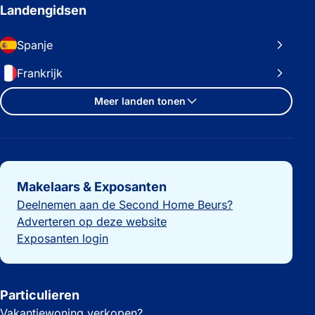
Landengidsen
Spanje
Frankrijk
Meer landen tonen
Belangrijke links
Makelaars & Exposanten
Deelnemen aan de Second Home Beurs?
Adverteren op deze website
Exposanten login
Particulieren
Vakantiewoning verkopen?