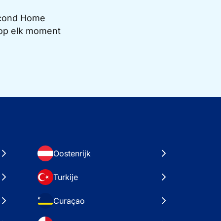
Second Home
e op elk moment
Oostenrijk
Turkije
Curaçao