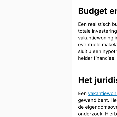
Budget en
Een realistisch 
totale investeri
vakantiewoning in
eventuele makela
sluit u een hypot
helder financieel
Het jurid
Een
vakantiewon
gewend bent. Het
de eigendomsoverd
onderzoek. Hierb