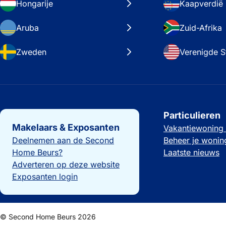
Hongarije
Kaapverdië
Aruba
Zuid-Afrika
Zweden
Verenigde S
Belangrijke links
Particulieren
Makelaars & Exposanten
Vakantiewoning
Deelnemen aan de Second
Beheer je wonin
Home Beurs?
Laatste nieuws
Adverteren op deze website
Exposanten login
© Second Home Beurs 2026