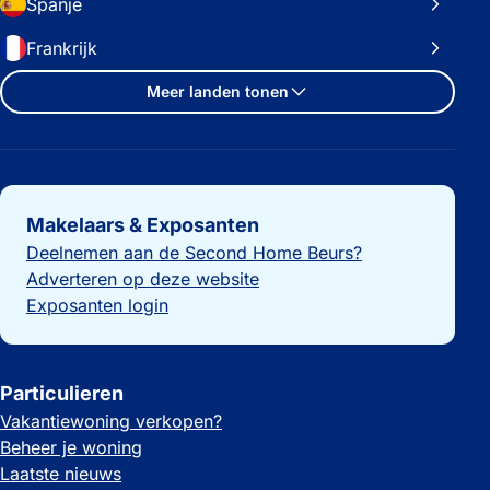
Spanje
Frankrijk
Meer landen tonen
Belangrijke links
Makelaars & Exposanten
Deelnemen aan de Second Home Beurs?
Adverteren op deze website
Exposanten login
Particulieren
Vakantiewoning verkopen?
Beheer je woning
Laatste nieuws