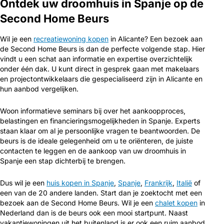
Ontdek uw droomhuis in Spanje op de
Second Home Beurs
Wil je een
recreatiewoning kopen
in Alicante? Een bezoek aan
de Second Home Beurs is dan de perfecte volgende stap. Hier
vindt u een schat aan informatie en expertise overzichtelijk
onder één dak. U kunt direct in gesprek gaan met makelaars
en projectontwikkelaars die gespecialiseerd zijn in Alicante en
hun aanbod vergelijken.
Woon informatieve seminars bij over het aankoopproces,
belastingen en financieringsmogelijkheden in Spanje. Experts
staan klaar om al je persoonlijke vragen te beantwoorden. De
beurs is de ideale gelegenheid om u te oriënteren, de juiste
contacten te leggen en de aankoop van uw droomhuis in
Spanje een stap dichterbij te brengen.
Dus wil je een
huis kopen in Spanje
,
Spanje
,
Frankrijk
,
Italië
of
een van de 20 andere landen. Start dan je zoektocht met een
bezoek aan de Second Home Beurs. Wil je een
chalet kopen
in
Nederland dan is de beurs ook een mooi startpunt. Naast
vakantiewoningen uit het buitenland is er ook een ruim aanbod