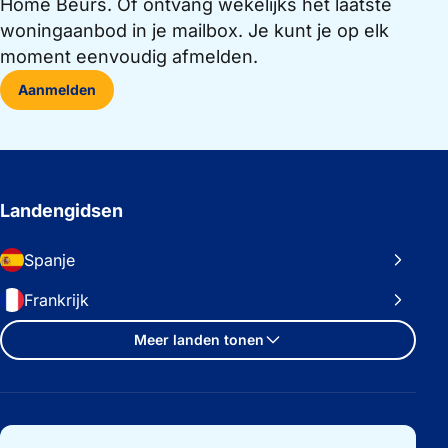
Home Beurs. Of ontvang wekelijks het laatste
woningaanbod in je mailbox. Je kunt je op elk
moment eenvoudig afmelden.
Aanmelden
Landengidsen
Spanje
Frankrijk
Meer landen tonen
Belangrijke links