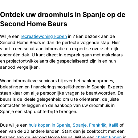
Ontdek uw droomhuis in Spanje op de
Second Home Beurs
Wil je een
recreatiewoning kopen
in ? Een bezoek aan de
Second Home Beurs is dan de perfecte volgende stap. Hier
vindt u een schat aan informatie en expertise overzichtelijk
onder één dak. U kunt direct in gesprek gaan met makelaars
en projectontwikkelaars die gespecialiseerd zijn in en hun
aanbod vergelijken.
Woon informatieve seminars bij over het aankoopproces,
belastingen en financieringsmogelijkheden in Spanje. Experts
staan klaar om al je persoonlijke vragen te beantwoorden. De
beurs is de ideale gelegenheid om u te oriënteren, de juiste
contacten te leggen en de aankoop van uw droomhuis in
Spanje een stap dichterbij te brengen.
Dus wil je een
huis kopen in Spanje
,
Spanje
,
Frankrijk
,
Italië
of
een van de 20 andere landen. Start dan je zoektocht met een
bezoek aan de Second Home Beurs. Wil je een
chalet kopen
in