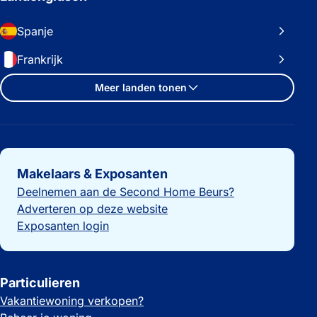
Spanje
Frankrijk
Meer landen tonen
Belangrijke links
Makelaars & Exposanten
Deelnemen aan de Second Home Beurs?
Adverteren op deze website
Exposanten login
Particulieren
Vakantiewoning verkopen?