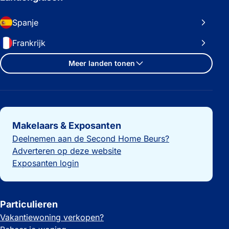
Spanje
Frankrijk
Meer landen tonen
Belangrijke links
Makelaars & Exposanten
Deelnemen aan de Second Home Beurs?
Adverteren op deze website
Exposanten login
Particulieren
Vakantiewoning verkopen?