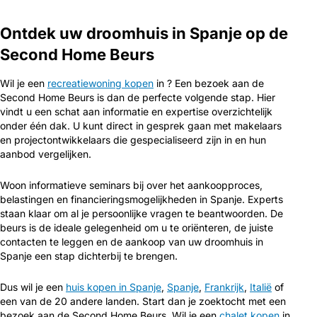
Ontdek uw droomhuis in Spanje op de
Second Home Beurs
Wil je een
recreatiewoning kopen
in ? Een bezoek aan de
Second Home Beurs is dan de perfecte volgende stap. Hier
vindt u een schat aan informatie en expertise overzichtelijk
onder één dak. U kunt direct in gesprek gaan met makelaars
en projectontwikkelaars die gespecialiseerd zijn in en hun
aanbod vergelijken.
Woon informatieve seminars bij over het aankoopproces,
belastingen en financieringsmogelijkheden in Spanje. Experts
staan klaar om al je persoonlijke vragen te beantwoorden. De
beurs is de ideale gelegenheid om u te oriënteren, de juiste
contacten te leggen en de aankoop van uw droomhuis in
Spanje een stap dichterbij te brengen.
Dus wil je een
huis kopen in Spanje
,
Spanje
,
Frankrijk
,
Italië
of
een van de 20 andere landen. Start dan je zoektocht met een
bezoek aan de Second Home Beurs. Wil je een
chalet kopen
in