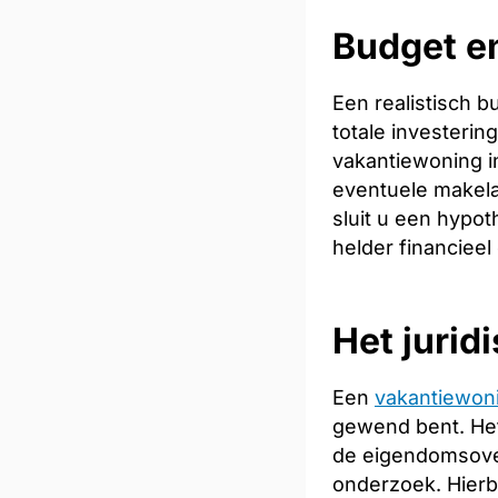
Budget en
Een realistisch 
totale investeri
vakantiewoning in
eventuele makela
sluit u een hypot
helder financieel
Het jurid
Een
vakantiewon
gewend bent. Het
de eigendomsoverd
onderzoek. Hierb