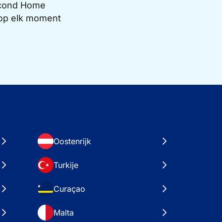
Second Home
e op elk moment
Oostenrijk
Turkije
Curaçao
Malta