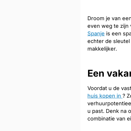
Droom je van een
even weg te zijn
Spanje
is een spa
echter de sleutel
makkelijker.
Een vakan
Voordat u de vas
huis kopen in
? Z
verhuurpotentiee
u past. Denk na 
combinatie van e