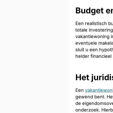
Budget en
Een realistisch 
totale investeri
vakantiewoning in
eventuele makela
sluit u een hypot
helder financieel
Het jurid
Een
vakantiewon
gewend bent. Het
de eigendomsoverd
onderzoek. Hierb