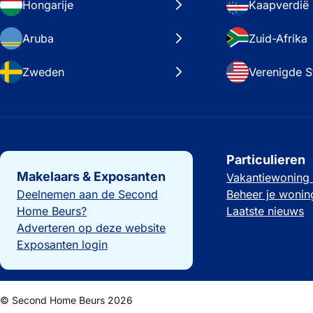
Hongarije
Kaapverdië
Aruba
Zuid-Afrika
Zweden
Verenigde S
Belangrijke links
Particulieren
Makelaars & Exposanten
Vakantiewoning
Deelnemen aan de Second
Beheer je wonin
Home Beurs?
Laatste nieuws
Adverteren op deze website
Exposanten login
© Second Home Beurs 2026