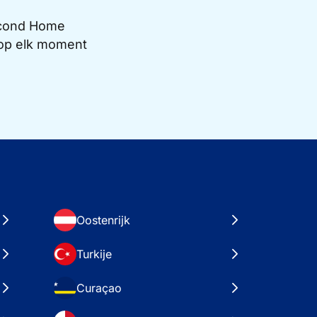
Second Home
e op elk moment
Oostenrijk
Turkije
Curaçao