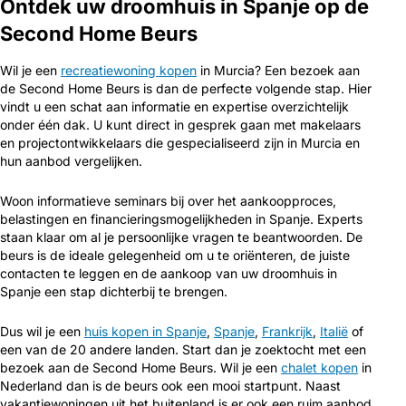
Ontdek uw droomhuis in Spanje op de
Second Home Beurs
Wil je een
recreatiewoning kopen
in Murcia? Een bezoek aan
de Second Home Beurs is dan de perfecte volgende stap. Hier
vindt u een schat aan informatie en expertise overzichtelijk
onder één dak. U kunt direct in gesprek gaan met makelaars
en projectontwikkelaars die gespecialiseerd zijn in Murcia en
hun aanbod vergelijken.
Woon informatieve seminars bij over het aankoopproces,
belastingen en financieringsmogelijkheden in Spanje. Experts
staan klaar om al je persoonlijke vragen te beantwoorden. De
beurs is de ideale gelegenheid om u te oriënteren, de juiste
contacten te leggen en de aankoop van uw droomhuis in
Spanje een stap dichterbij te brengen.
Dus wil je een
huis kopen in Spanje
,
Spanje
,
Frankrijk
,
Italië
of
een van de 20 andere landen. Start dan je zoektocht met een
bezoek aan de Second Home Beurs. Wil je een
chalet kopen
in
Nederland dan is de beurs ook een mooi startpunt. Naast
vakantiewoningen uit het buitenland is er ook een ruim aanbod