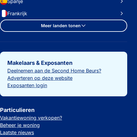
Spanje
Frankrijk
Meer landen tonen
Belangrijke links
Makelaars & Exposanten
Deelnemen aan de Second Home Beurs?
Adverteren op deze website
Exposanten login
Particulieren
Vakantiewoning verkopen?
Beheer je woning
Laatste nieuws