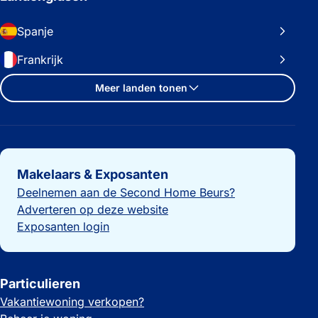
Spanje
Frankrijk
Meer landen tonen
Belangrijke links
Makelaars & Exposanten
Deelnemen aan de Second Home Beurs?
Adverteren op deze website
Exposanten login
Particulieren
Vakantiewoning verkopen?