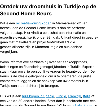
Ontdek uw droomhuis in Turkije op de
Second Home Beurs
Wil je een
recreatiewoning kopen
in Marmara-regio? Een
bezoek aan de Second Home Beurs is dan de perfecte
volgende stap. Hier vindt u een schat aan informatie en
expertise overzichtelijk onder één dak. U kunt direct in gesprek
gaan met makelaars en projectontwikkelaars die
gespecialiseerd zijn in Marmara-regio en hun aanbod
vergelijken.
Woon informatieve seminars bij over het aankoopproces,
belastingen en financieringsmogelijkheden in Turkije. Experts
staan klaar om al je persoonlijke vragen te beantwoorden. De
beurs is de ideale gelegenheid om u te oriënteren, de juiste
contacten te leggen en de aankoop van uw droomhuis in
Turkije een stap dichterbij te brengen.
Dus wil je een
huis kopen in Spanje
,
Turkije
,
Frankrijk
,
Italië
of
een van de 20 andere landen. Start dan je zoektocht met een
bezoek aan de Second Home Beurs. Wil je een
chalet kopen
in