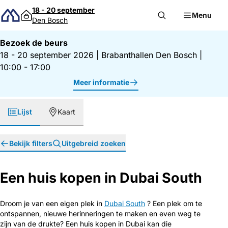
Direct naar inhoud
18 - 20 september
Menu
Den Bosch
Bezoek de beurs
18 - 20 september 2026
|
Brabanthallen Den Bosch
|
10:00 - 17:00
Meer informatie
Lijst
Kaart
Bekijk filters
Uitgebreid zoeken
Een huis kopen in Dubai South
Droom je van een eigen plek in
Dubai South
? Een plek om te
ontspannen, nieuwe herinneringen te maken en even weg te
zijn van de drukte? Een huis kopen in Dubai kan die