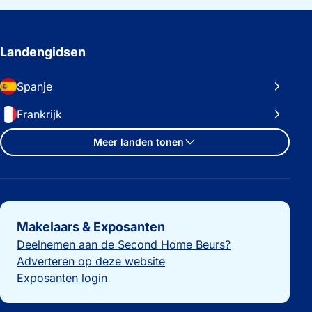
Landengidsen
Spanje
Frankrijk
Meer landen tonen
Belangrijke links
Makelaars & Exposanten
Deelnemen aan de Second Home Beurs?
Adverteren op deze website
Exposanten login