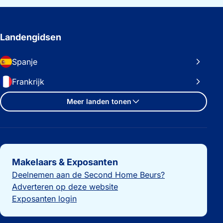
Landengidsen
Spanje
Frankrijk
Meer landen tonen
Belangrijke links
Makelaars & Exposanten
Deelnemen aan de Second Home Beurs?
Adverteren op deze website
Exposanten login