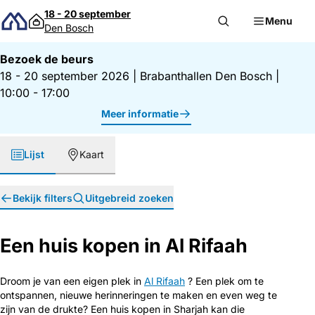
Direct naar inhoud
18 - 20 september
Menu
Den Bosch
Bezoek de beurs
18 - 20 september 2026
|
Brabanthallen Den Bosch
|
10:00 - 17:00
Meer informatie
Lijst
Kaart
Bekijk filters
Uitgebreid zoeken
Een huis kopen in Al Rifaah
Droom je van een eigen plek in
Al Rifaah
? Een plek om te
ontspannen, nieuwe herinneringen te maken en even weg te
zijn van de drukte? Een huis kopen in Sharjah kan die