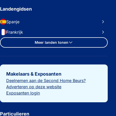
Landengidsen
Spanje
Frankrijk
Meer landen tonen
Belangrijke links
Makelaars & Exposanten
Deelnemen aan de Second Home Beurs?
Adverteren op deze website
Exposanten login
Particulieren