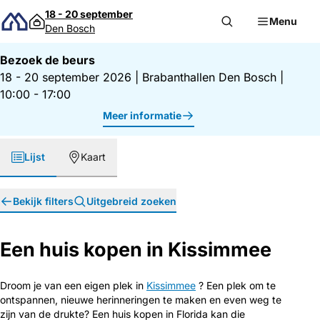
Direct naar inhoud
18 - 20 september
Menu
Den Bosch
Bezoek de beurs
18 - 20 september 2026
|
Brabanthallen Den Bosch
|
10:00 - 17:00
Meer informatie
Lijst
Kaart
Bekijk filters
Uitgebreid zoeken
Een huis kopen in Kissimmee
Droom je van een eigen plek in
Kissimmee
? Een plek om te
ontspannen, nieuwe herinneringen te maken en even weg te
zijn van de drukte? Een huis kopen in Florida kan die