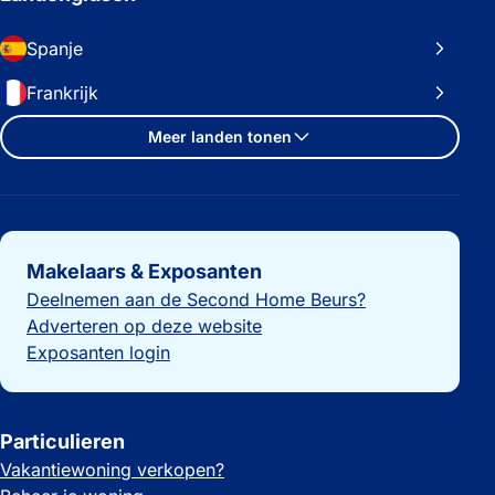
Spanje
Frankrijk
Meer landen tonen
Belangrijke links
Makelaars & Exposanten
Deelnemen aan de Second Home Beurs?
Adverteren op deze website
Exposanten login
Particulieren
Vakantiewoning verkopen?