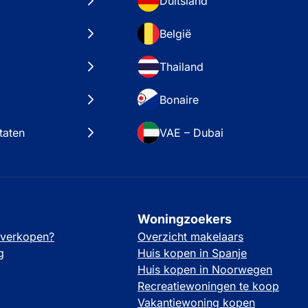
Duitsland
België
Thailand
Bonaire
taten
VAE – Dubai
Woningzoekers
 verkopen?
Overzicht makelaars
g
Huis kopen in Spanje
Huis kopen in Noorwegen
Recreatiewoningen te koop
Vakantiewoning kopen