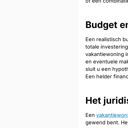
of een combinati
Budget e
Een realistisch 
totale investeri
vakantiewoning in
en eventuele mak
sluit u een hypot
Een helder financ
Het jurid
Een
vakantiewon
gewend bent. Het