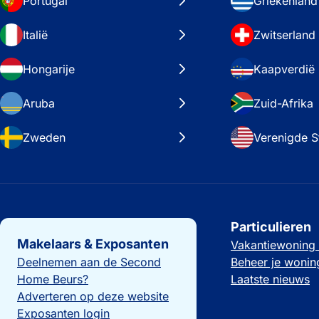
Portugal
Griekenland
Italië
Zwitserland
Hongarije
Kaapverdië
Aruba
Zuid-Afrika
Zweden
Verenigde S
Belangrijke links
Particulieren
Makelaars & Exposanten
Vakantiewoning
Deelnemen aan de Second
Beheer je wonin
Home Beurs?
Laatste nieuws
Adverteren op deze website
Exposanten login