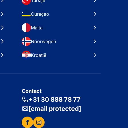
Turkije
Curaçao
Malta
Noorwegen
Kroatië
Contact
+31 30 888 78 77
[email protected]