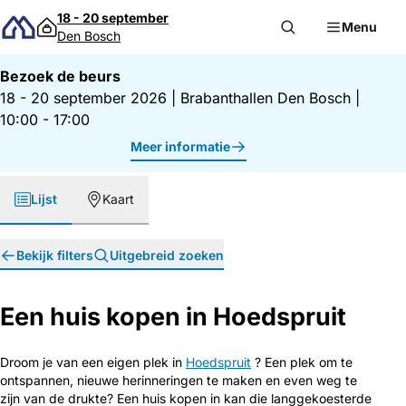
Direct naar inhoud
18 - 20 september
Menu
Den Bosch
Bezoek de beurs
18 - 20 september 2026
|
Brabanthallen Den Bosch
|
10:00 - 17:00
Meer informatie
Lijst
Kaart
Bekijk filters
Uitgebreid zoeken
Een huis kopen in Hoedspruit
Droom je van een eigen plek in
Hoedspruit
? Een plek om te
ontspannen, nieuwe herinneringen te maken en even weg te
zijn van de drukte? Een huis kopen in kan die langgekoesterde