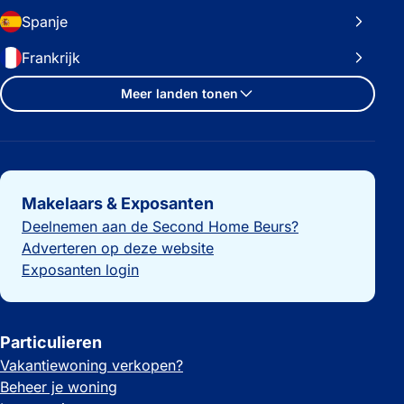
Spanje
Frankrijk
Meer landen tonen
Belangrijke links
Makelaars & Exposanten
Deelnemen aan de Second Home Beurs?
Adverteren op deze website
Exposanten login
Particulieren
Vakantiewoning verkopen?
Beheer je woning