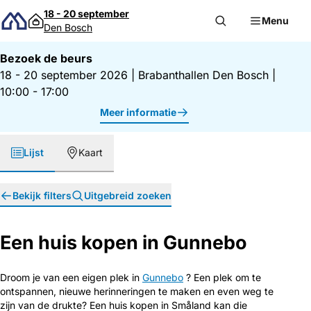
Direct naar inhoud
18 - 20 september
Menu
Den Bosch
Bezoek de beurs
18 - 20 september 2026
|
Brabanthallen Den Bosch
|
10:00 - 17:00
Meer informatie
Lijst
Kaart
Bekijk filters
Uitgebreid zoeken
Een huis kopen in Gunnebo
Droom je van een eigen plek in
Gunnebo
? Een plek om te
ontspannen, nieuwe herinneringen te maken en even weg te
zijn van de drukte? Een huis kopen in Småland kan die