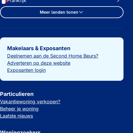
Frankrijk
Meer landen tonen
Belangrijke links
Makelaars & Exposanten
Deelnemen aan de Second Home Beurs?
Adverteren op deze website
Exposanten login
Particulieren
Vakantiewoning verkopen?
Beheer je woning
Laatste nieuws
Woningzoekers