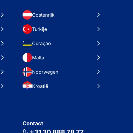
Oostenrijk
Turkije
Curaçao
Malta
Noorwegen
Kroatië
Contact
+31 30 888 78 77