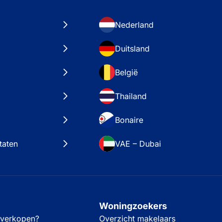
Nederland
Duitsland
België
Thailand
Bonaire
taten
VAE – Dubai
Woningzoekers
 verkopen?
Overzicht makelaars