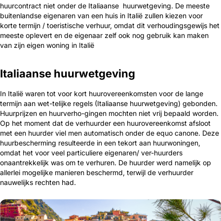
huurcontract niet onder de Italiaanse huurwetgeving. De meeste
buitenlandse eigenaren van een huis in Italië zullen kiezen voor
korte termijn / toeristische verhuur, omdat dit verhoudingsgewijs het
meeste oplevert en de eigenaar zelf ook nog gebruik kan maken
van zijn eigen woning in Italië
Italiaanse huurwetgeving
In Italië waren tot voor kort huurovereenkomsten voor de lange
termijn aan wet-telijke regels (Italiaanse huurwetgeving) gebonden.
Huurprijzen en huurverho-gingen mochten niet vrij bepaald worden.
Op het moment dat de verhuurder een huurover­eenkomst afsloot
met een huurder viel men automatisch onder de equo cano­ne. Deze
huurbe­scherming resul­teerde in een tekort aan huur­wonin­gen,
omdat het voor veel particuliere eigenaren/ ver-huurders
onaantrekkelijk was om te verhuren. De huurder werd namelijk op
allerlei mogelijke manieren beschermd, terwijl de verhuurder
nauwelijks rechten had.