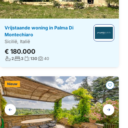
Vrijstaande woning in Palma Di
Montechiaro
Sicilië, Italië
€ 180.000
Aantal badkamers:
Aantal slaapkamers:
Woonoppervlakte:
2
3
130
40
Foto's:
Nieuw
Galerij
navigatie