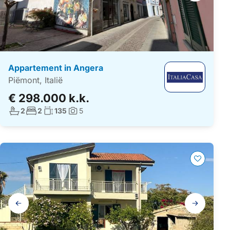
Appartement in Angera
Piëmont, Italië
€ 298.000 k.k.
Aantal badkamers:
Aantal slaapkamers:
Woonoppervlakte:
2
2
135
5
Foto's:
Galerij
navigatie