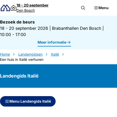
Direct naar inhoud
18 - 20 september
Menu
Den Bosch
Bezoek de beurs
18 - 20 september 2026
|
Brabanthallen Den Bosch
|
10:00 - 17:00
Meer informatie
Home
Landengidsen
Italië
Een huis in Italië verhuren
Landengids Italië
Direct naar inhoud
Direct naar zijbalk
Menu Landengids Italië