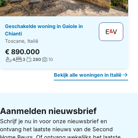
Geschakelde woning in Gaiole in
Chianti
Toscane, Italië
€ 890.000
Aantal badkamers:
Aantal slaapkamers:
Woonoppervlakte:
4
3
280
10
Foto's:
Bekijk alle woningen in Italië
Aanmelden nieuwsbrief
Schrijf je nu in voor onze nieuwsbrief en
ontvang het laatste nieuws van de Second
Home Beurs. Of ontvang wekelijks het laatste