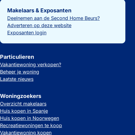
Belangrijke links
Makelaars & Exposanten
Deelnemen aan de Second Home Beurs?
Adverteren op deze website
Exposanten login
Particulieren
Vakantiewoning verkopen?
Beheer je woning
Laatste nieuws
Woningzoekers
Overzicht makelaars
Huis kopen in Spanje
Huis kopen in Noorwegen
Recreatiewoningen te koop
Vakantiewoning kopen