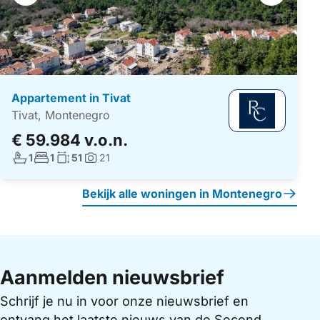
navigatie
Appartement in Tivat
Tivat, Montenegro
€ 59.984 v.o.n.
Aantal badkamers:
Aantal slaapkamers:
Woonoppervlakte:
1
1
51
21
Foto's:
Bekijk alle woningen in Montenegro
Aanmelden nieuwsbrief
Schrijf je nu in voor onze nieuwsbrief en
ontvang het laatste nieuws van de Second