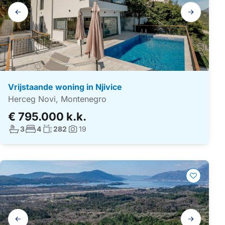
Galerij
navigatie
Vrijstaande woning in Njivice
Herceg Novi, Montenegro
€ 795.000 k.k.
Aantal badkamers:
Aantal slaapkamers:
Woonoppervlakte:
3
4
282
19
Foto's:
Galerij