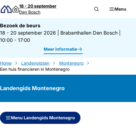
Direct naar inhoud
18 - 20 september
Menu
Den Bosch
Bezoek de beurs
18 - 20 september 2026
|
Brabanthallen Den Bosch
|
10:00 - 17:00
Meer informatie
Home
Landengidsen
Montenegro
Een huis financieren in Montenegro
Landengids Montenegro
Direct naar inhoud
Direct naar zijbalk
Menu Landengids Montenegro