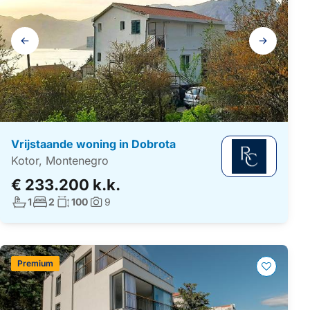
Galerij
navigatie
Vrijstaande woning in Dobrota
Kotor, Montenegro
€ 233.200 k.k.
Aantal badkamers:
Aantal slaapkamers:
Woonoppervlakte:
1
2
100
9
Foto's:
Premium