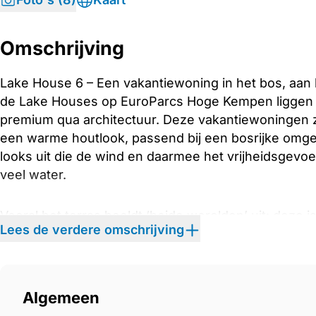
Omschrijving
Lake House 6 – Een vakantiewoning in het bos, aan
de Lake Houses op EuroParcs Hoge Kempen liggen o
premium qua architectuur. Deze vakantiewoningen z
een warme houtlook, passend bij een bosrijke omgevi
looks uit die de wind en daarmee het vrijheidsgevoel
veel water.
Vooral het terras beeldt ‘beide werelden’ uit: deze 
Lees de verdere omschrijving
van een pergola. Dat wil zeggen: één van beide ter
achterzijde nog een terras zonder overkapping wa
buitenleven en van een knusse bos- naar een open 
Algemeen
Ook in materiaalkeuze zijn de Lake Houses simpelw