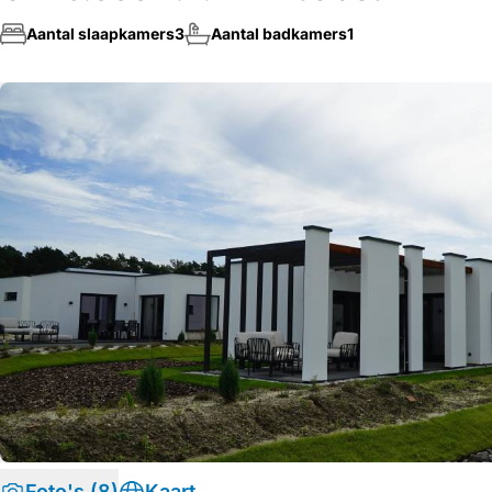
Aantal slaapkamers
3
Aantal badkamers
1
Foto's (8)
Kaart