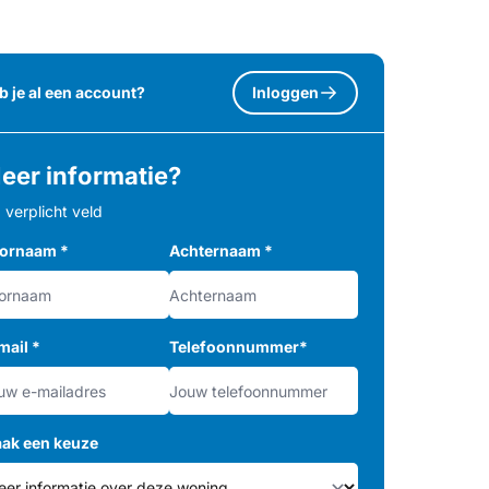
b je al een account?
Inloggen
eer informatie?
= verplicht veld
ornaam
*
Achternaam
*
mail
*
Telefoonnummer
*
ak een keuze