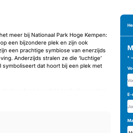
He
 het meer bij Nationaal Park Hoge Kempen:
p een bijzondere plek en zijn ook
M
ijn een prachtige symbiose van enerzijds
ng. Anderzijds stralen ze die ‘luchtige’
* 
 symboliseert dat hoort bij een plek met
Vo
is deels geheel overdekt en deels voorzien
E-
rassen. De vakantiewoning kent aan de
armee de overgang van binnen- naar
waterbeleving compleet is.
Ma
eg smaakvol te noemen. De pergola is van