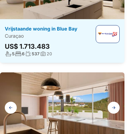
Vrijstaande woning in Blue Bay
Curaçao
US$ 1.713.483
Aantal badkamers:
Aantal slaapkamers:
Woonoppervlakte:
5
6
537
20
Foto's:
Galerij
navigatie