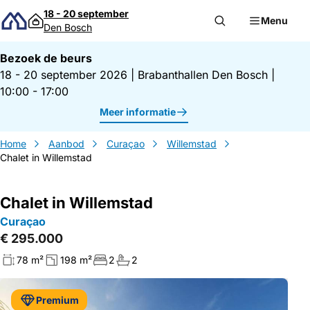
Direct naar inhoud
18 - 20 september
Menu
Den Bosch
Bezoek de beurs
18 - 20 september 2026
|
Brabanthallen Den Bosch
|
10:00 - 17:00
Meer informatie
Home
Aanbod
Curaçao
Willemstad
Chalet in Willemstad
Chalet in Willemstad
Curaçao
€ 295.000
78 m²
198 m²
2
2
Premium