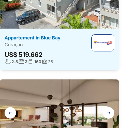
Appartement in Blue Bay
Curaçao
US$ 519.662
Aantal badkamers:
Aantal slaapkamers:
Woonoppervlakte:
2.5
3
160
28
Foto's:
Galerij
navigatie