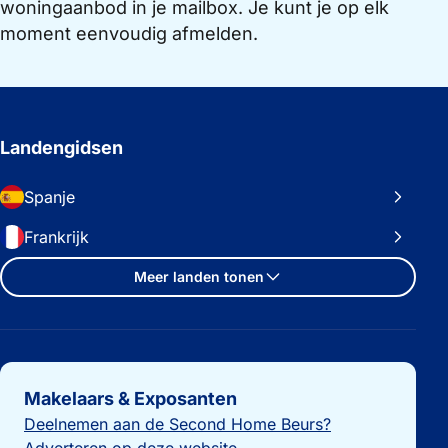
woningaanbod in je mailbox. Je kunt je op elk
moment eenvoudig afmelden.
Landengidsen
Spanje
Frankrijk
Meer landen tonen
Belangrijke links
Makelaars & Exposanten
Deelnemen aan de Second Home Beurs?
Adverteren op deze website