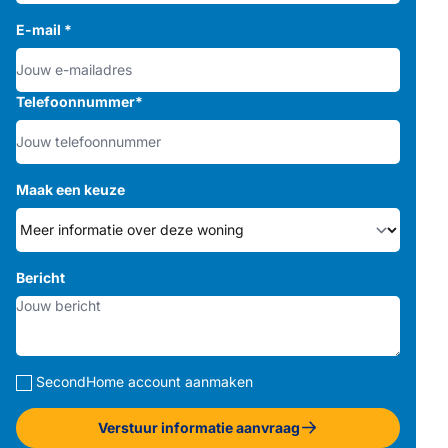
E-mail
*
Telefoonnummer
*
Maak een keuze
Bericht
SecondHome account aanmaken
Verstuur informatie aanvraag