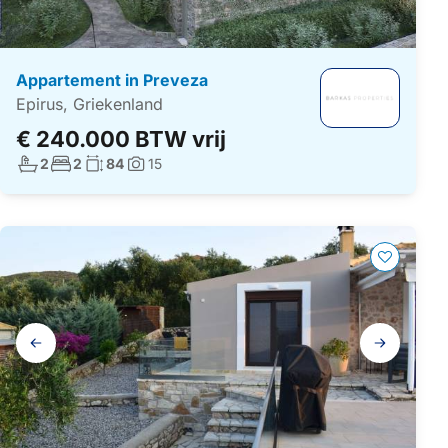
Appartement in Preveza
Epirus, Griekenland
€ 240.000 BTW vrij
Aantal badkamers:
Aantal slaapkamers:
Woonoppervlakte:
2
2
84
15
Foto's:
Galerij
navigatie