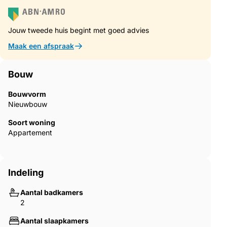
zwembad met twee ligbedden en één parasol. Elk appartement
beschikt over één met bamboe overdekte parkeerplaats onder
een pergola.
Jouw tweede huis begint met goed advies
BELANGRIJKSTE KENMERKEN: UITZICHT OP ZEE, OVERDEKT
Maak een afspraak
TERRAS, DICHT BIJ DE ZEE, GLOEDNIEUW, ZWEMBAD,
VOLLEDIG INGERICHTE DUITSE KEUKEN MET ELEKTRISCHE
Bouw
APPARATUUR, DICHT BIJ DE STAD, DICHT BIJ
VOORZIENINGEN, DICHT BIJ RESTAURANTS, EIGENTIJDS
Bouwvorm
STIJL, CARPORT, OPSLAGRUIMTE, AIRCONDITIONING
Nieuwbouw
Barkas Properties
Soort woning
Appartement
Theofanous 4, Preveza 48100, Griekenland
KANTOOR: +302682028106 MOBIEL: +306947992258
Indeling
www.barkasproperties.gr
Aantal badkamers
[email protected]
2
Aantal slaapkamers