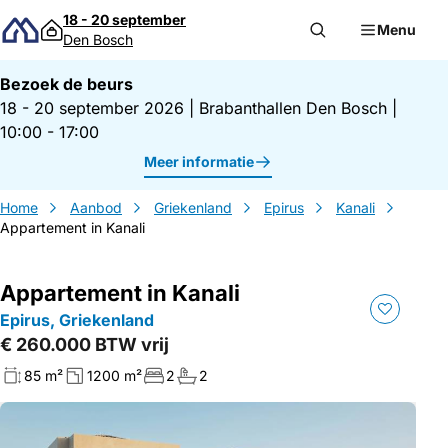
Direct naar inhoud
18 - 20 september
Menu
Den Bosch
Bezoek de beurs
18 - 20 september 2026
|
Brabanthallen Den Bosch
|
10:00 - 17:00
Meer informatie
Home
Aanbod
Griekenland
Epirus
Kanali
Appartement in Kanali
Appartement in Kanali
Epirus, Griekenland
€ 260.000 BTW vrij
85 m²
1200 m²
2
2