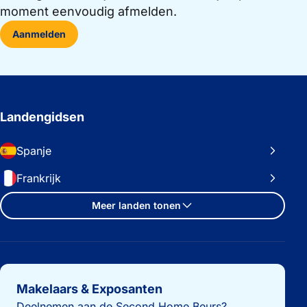
moment eenvoudig afmelden.
Aanmelden
Landengidsen
Spanje
Frankrijk
Meer landen tonen
Belangrijke links
Makelaars & Exposanten
Deelnemen aan de Second Home Beurs?