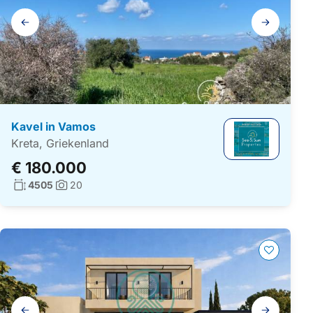
Galerij
navigatie
Kavel in Vamos
Kreta, Griekenland
€ 180.000
Woonoppervlakte:
4505
20
Foto's:
Galerij