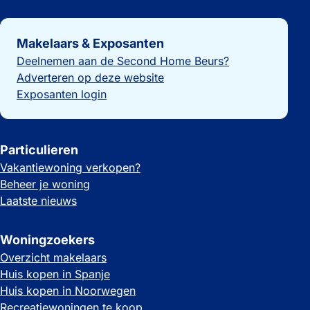
Belangrijke links
Makelaars & Exposanten
Deelnemen aan de Second Home Beurs?
Adverteren op deze website
Exposanten login
Particulieren
Vakantiewoning verkopen?
Beheer je woning
Laatste nieuws
Woningzoekers
Overzicht makelaars
Huis kopen in Spanje
Huis kopen in Noorwegen
Recreatiewoningen te koop