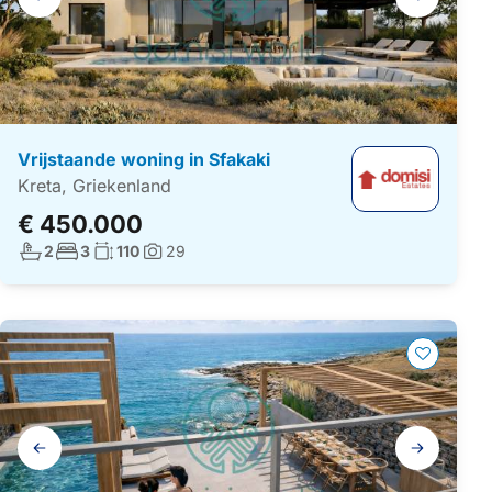
navigatie
Vrijstaande woning in Sfakaki
Kreta, Griekenland
€ 450.000
Aantal badkamers:
Aantal slaapkamers:
Woonoppervlakte:
2
3
110
29
Foto's:
Galerij
navigatie