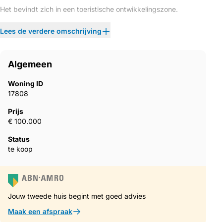
Het bevindt zich in een toeristische ontwikkelingszone.
ID 584
Lees de verdere omschrijving
Algemeen
Woning ID
17808
Prijs
€ 100.000
Status
te koop
Jouw tweede huis begint met goed advies
Maak een afspraak