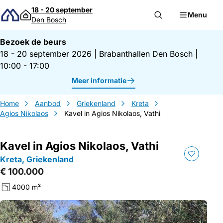
Direct naar inhoud
18 - 20 september
Menu
Den Bosch
Bezoek de beurs
18 - 20 september 2026
|
Brabanthallen Den Bosch
|
10:00 - 17:00
Meer informatie
Home
Aanbod
Griekenland
Kreta
Agios Nikolaos
Kavel in Agios Nikolaos, Vathi
Kavel in Agios Nikolaos, Vathi
Kreta, Griekenland
€ 100.000
4000 m²