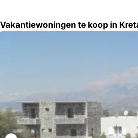
Vakantiewoningen te koop in Kret
Galerij