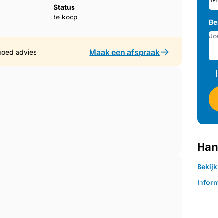
Status
te koop
Be
Maak een afspraak
goed advies
Han
Bekij
Inform