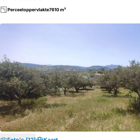
Perceeloppervlakte
7610 m²
Foto's (12)
Kaart