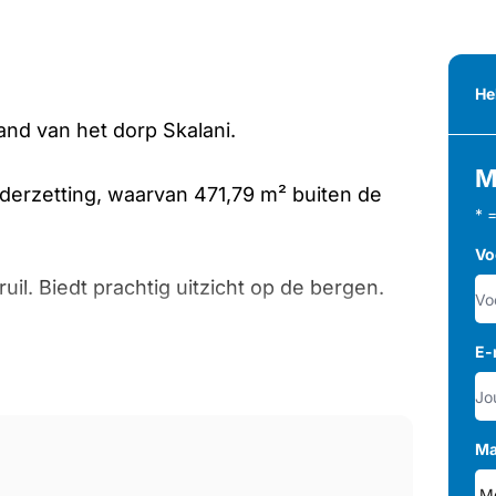
He
and van het dorp Skalani.
M
ederzetting, waarvan 471,79 m² buiten de
* 
Vo
il. Biedt prachtig uitzicht op de bergen.
ngen en ligt op 5 minuten rijden van de stad
E-
Ma