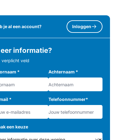
b je al een account?
Inloggen
eer informatie?
= verplicht veld
ornaam
*
Achternaam
*
mail
*
Telefoonnummer
*
ak een keuze