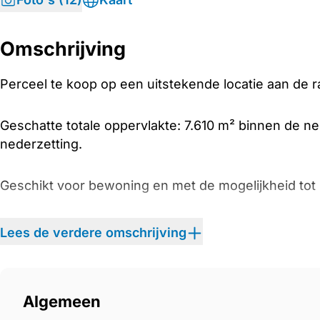
Omschrijving
Perceel te koop op een uitstekende locatie aan de r
Geschatte totale oppervlakte: 7.610 m² binnen de n
nederzetting.
Geschikt voor bewoning en met de mogelijkheid tot ru
Skalani is een zeer levendig dorp met alle voorzieni
Lees de verdere omschrijving
Heraklion.
Algemeen