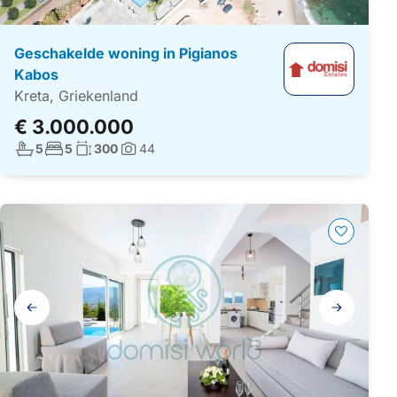
Geschakelde woning in Pigianos
Kabos
Kreta, Griekenland
€ 3.000.000
Aantal badkamers:
Aantal slaapkamers:
Woonoppervlakte:
5
5
300
44
Foto's:
Galerij
navigatie