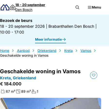
Direct naar inhoud
18 - 20 september
Menu
Den Bosch
Bezoek de beurs
18 - 20 september 2026
|
Brabanthallen Den Bosch
|
10:00 - 17:00
Meer informatie
Home
Aanbod
Griekenland
Kreta
Vamos
Geschakelde woning in Vamos
Geschakelde woning in Vamos
Kreta, Griekenland
€ 184.000
67 m²
89 m²
1