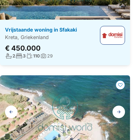
Vrijstaande woning in Sfakaki
Kreta, Griekenland
€ 450.000
Aantal badkamers:
Aantal slaapkamers:
Woonoppervlakte:
2
3
110
29
Foto's:
Galerij
navigatie