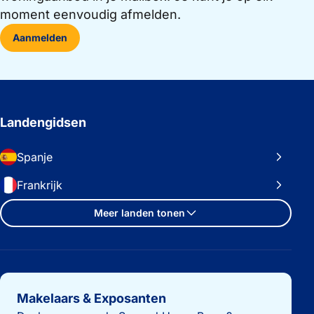
moment eenvoudig afmelden.
Aanmelden
Landengidsen
Spanje
Frankrijk
Meer landen tonen
Belangrijke links
Makelaars & Exposanten