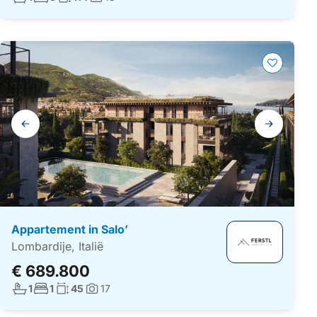
Foto's:
Galerij
navigatie
Appartement in Salo’
Lombardije, Italië
€ 689.800
Aantal badkamers:
Aantal slaapkamers:
Woonoppervlakte:
1
1
45
17
Foto's: