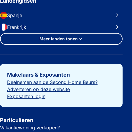
Landengidsen
Spanje
Frankrijk
Meer landen tonen
Belangrijke links
Makelaars & Exposanten
Deelnemen aan de Second Home Beurs?
Adverteren op deze website
Exposanten login
Particulieren
Vakantiewoning verkopen?