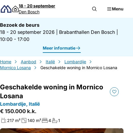
Direct naar inhoud
18 - 20 september
Menu
Den Bosch
Bezoek de beurs
18 - 20 september 2026
|
Brabanthallen Den Bosch
|
10:00 - 17:00
Meer informatie
Home
Aanbod
Italië
Lombardije
Mornico Losana
Geschakelde woning in Mornico Losana
Geschakelde woning in Mornico
Losana
Lombardije, Italië
€ 150.000 k.k.
217 m²
140 m²
4
1