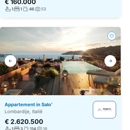
€ 160.000
Aantal badkamers:
Aantal slaapkamers:
Woonoppervlakte:
1
1
46
53
Foto's:
Galerij
navigatie
Appartement in Salo’
Lombardije, Italië
€ 2.620.500
Aantal badkamers:
Aantal slaapkamers:
Woonoppervlakte:
1
3
114
18