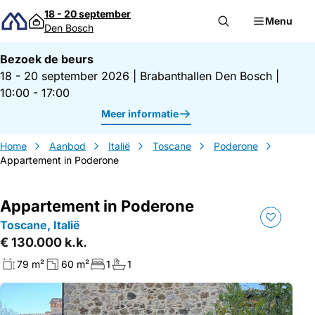
Direct naar inhoud
18 - 20 september
Menu
Den Bosch
Bezoek de beurs
18 - 20 september 2026
|
Brabanthallen Den Bosch
|
10:00 - 17:00
Meer informatie
Home
Aanbod
Italië
Toscane
Poderone
Appartement in Poderone
Appartement in Poderone
Toscane, Italië
€ 130.000 k.k.
79 m²
60 m²
1
1