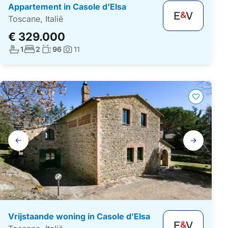
Appartement in Casole d’Elsa
Toscane, Italië
€ 329.000
Aantal badkamers:
Aantal slaapkamers:
Woonoppervlakte:
1
2
96
11
Foto's:
Galerij
navigatie
Vrijstaande woning in Casole d’Elsa