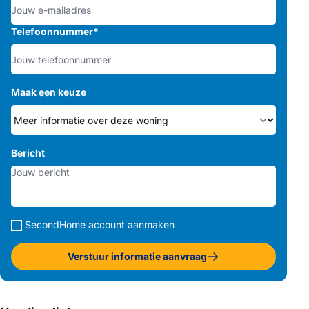
Telefoonnummer
*
Maak een keuze
Bericht
SecondHome account aanmaken
Verstuur informatie aanvraag