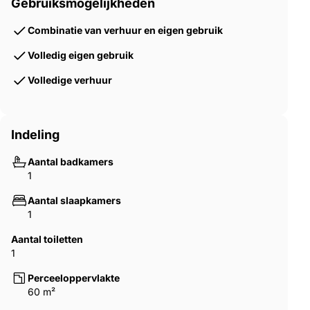
Gebruiksmogelijkheden
Waarom kiezen voor Poderone?
Combinatie van verhuur en eigen gebruik
Authentieke Toscaanse sfeer in een beschermd gebied.
Volledig eigen gebruik
Nabij toeristische hotspots zoals Terme di Saturnia.
Volledige verhuur
Een investering in kwaliteit, cultuur en levensstijl.
Klaar om jouw Toscaanse droom waar te maken.
Indeling
Aantal badkamers
1
Aantal slaapkamers
1
Aantal toiletten
1
Perceeloppervlakte
60 m²