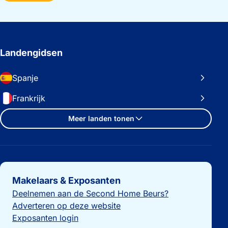
Landengidsen
Spanje
Frankrijk
Meer landen tonen
Belangrijke links
Makelaars & Exposanten
Deelnemen aan de Second Home Beurs?
Adverteren op deze website
Exposanten login