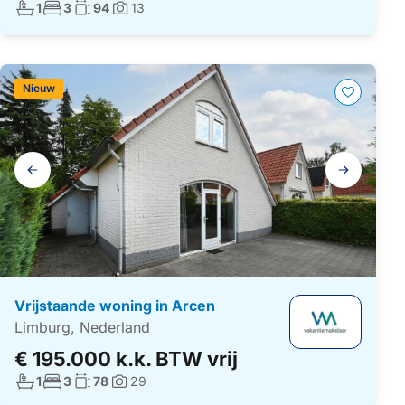
Aantal badkamers:
Aantal slaapkamers:
Woonoppervlakte:
1
3
94
13
Foto's:
Nieuw
Galerij
navigatie
Vrijstaande woning in Arcen
Limburg, Nederland
€ 195.000 k.k. BTW vrij
Aantal badkamers:
Aantal slaapkamers:
Woonoppervlakte:
1
3
78
29
Foto's: