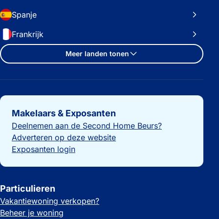
Spanje
Frankrijk
Meer landen tonen
Belangrijke links
Makelaars & Exposanten
Deelnemen aan de Second Home Beurs?
Adverteren op deze website
Exposanten login
Particulieren
Vakantiewoning verkopen?
Beheer je woning