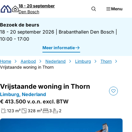
Direct naar inhoud
18 - 20 september
Menu
Den Bosch
Bezoek de beurs
18 - 20 september 2026
|
Brabanthallen Den Bosch
|
10:00 - 17:00
Meer informatie
Home
Aanbod
Nederland
Limburg
Thorn
Vrijstaande woning in Thorn
Vrijstaande woning in Thorn
Limburg, Nederland
€ 413.500 v.o.n. excl. BTW
123 m²
328 m²
3
2