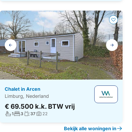
Galerij
navigatie
Chalet in Arcen
Limburg, Nederland
€ 69.500 k.k. BTW vrij
Aantal badkamers:
Aantal slaapkamers:
Woonoppervlakte:
1
3
37
22
Foto's:
Bekijk alle woningen in